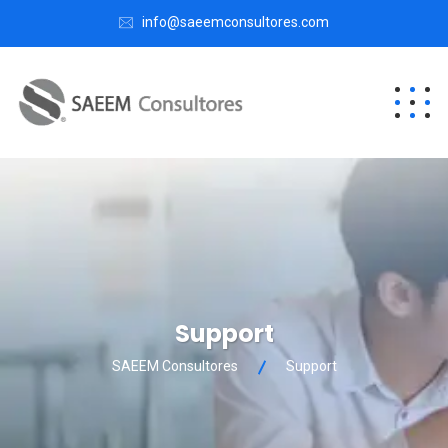
info@saeemconsultores.com
Support
SAEEM Consultores
Support